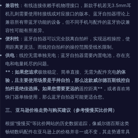
兼容性
：有线连接依赖手机物理接口，新款手机若无3.5mm耳
机孔则需要使用转接线或对应接口的版本。蓝牙自拍器理论上
兼容所有带蓝牙功能的设备，但不同手机与配件的蓝牙协议兼
容性可能有所差异。
便利性
：蓝牙自拍器可以完全脱离自拍杆，实现远程操控，使
用距离更灵活。而线控自拍杆的操控范围受线长限制。
供电
：线控无需单独充电；蓝牙自拍器需要内置电池，存在充
电和电量耗尽的问题。
**：如果您追求
极致稳定、简单直接、无需为配件充电
的体
验，且主要使用场景是手持自拍，那么这款威尔德百斯线控自
拍杆是绝佳选择。如果您需要更远的
遥控距离**，或者喜欢将
快门器单独使用，那么蓝牙自拍器可能更适合您。
三、 亚马逊价格走势与购买建议（参考慢慢买比价网）
根据“慢慢买”等比价网站的历史数据追踪，像威尔德百斯这类
畅销数码配件在亚马逊上的价格并非一成不变，其走势通常具