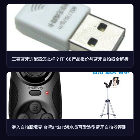
三喜蓝牙适配器怎么样？IT168产品报价与蓝牙自拍器全解析
潜入自拍新境界 台湾artiart潜水员可爱造型蓝牙自拍器评测